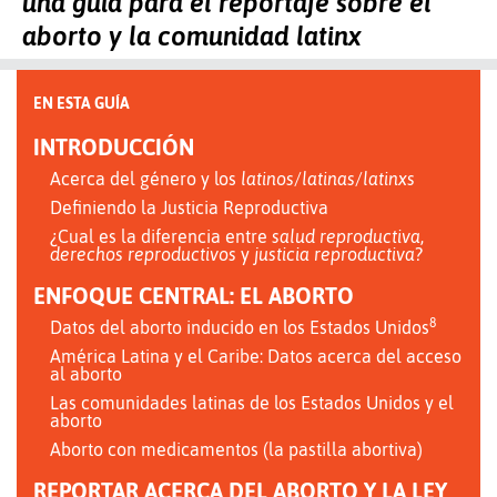
una guía para el reportaje sobre el
aborto y la comunidad latinx
EN ESTA GUÍA
INTRODUCCIÓN
Acerca del género y los
latinos
/
latinas
/
latinxs
Definiendo la Justicia Reproductiva
¿Cual es la diferencia entre
salud reproductiva
,
derechos reproductivos
y
justicia reproductiva
?
ENFOQUE CENTRAL: EL ABORTO
8
Datos del aborto inducido en los Estados Unidos
América Latina y el Caribe: Datos acerca del acceso
al aborto
Las comunidades latinas de los Estados Unidos y el
aborto
Aborto con medicamentos (la pastilla abortiva)
REPORTAR ACERCA DEL ABORTO Y LA LEY