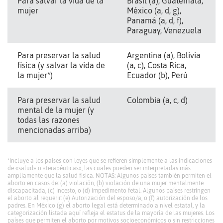
Para salvar la vida de la
Brasil (a), Guatemala,
mujer
México (a, d, g),
Panamá (a, d, f),
Paraguay, Venezuela
Para preservar la salud
Argentina (a), Bolivia
física (y salvar la vida de
(a, c), Costa Rica,
la mujer*)
Ecuador (b), Perú
Para preservar la salud
Colombia (a, c, d)
mental de la mujer (y
todas las razones
mencionadas arriba)
*Incluye a los países con leyes que se refieren simplemente a las indicaciones
de «salud» o «terapéuticas», las cuales pueden ser interpretadas más
ampliamente que la salud física. NOTAS: Algunos países también permiten el
aborto en casos de: (a) violación, (b) violación de una mujer mentalmente
discapacitada, (c) incesto, o (d) impedimento fetal. Algunos países restringen
el aborto al requerir: (e) Autorización del esposo/a, o (f) autorización de los
padres. En México (g) el aborto legal está determinado a nivel estatal, y la
categorización listada aquí refleja el estatus de la mayoría de las mujeres. Los
países que permiten el aborto por motivos socioeconómicos o sin restricciones